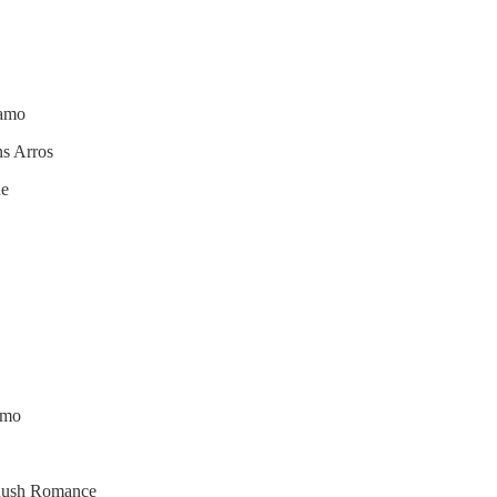
amo
ns Arros
ue
amo
Rush Romance