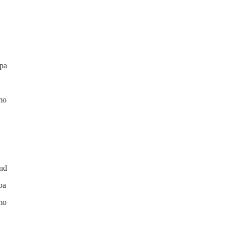
ipa
mo
nd
pa
mo