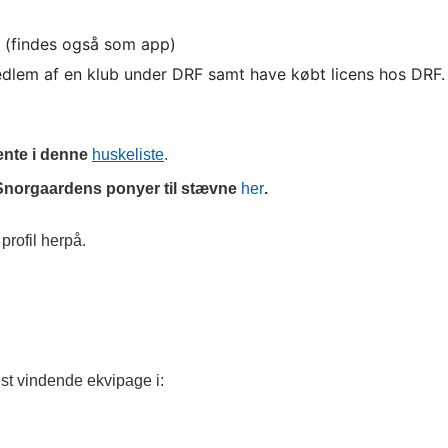
er (findes også som app)
edlem af en klub under DRF samt have købt licens hos DRF.
hente i denne
huskeliste
.
af Snorgaardens ponyer til stævne
her
.
 profil herpå.
st vindende ekvipage i: