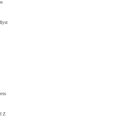
os
lyst
cess
d Z