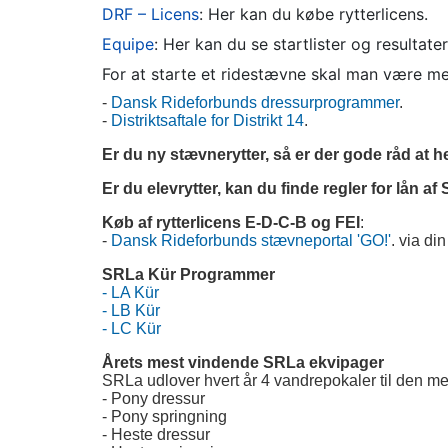
DRF – Licens
: Her kan du købe rytterlicens.
Equipe
: Her kan du se startlister og resultat
For at starte et ridestævne skal man være m
-
Dansk Rideforbunds dressurprogrammer
.
-
Distriktsaftale for Distrikt 14
.
Er du ny stævnerytter, så er der gode råd at 
Er du elevrytter, kan du finde regler for lån 
Køb af rytterlicens E-D-C-B og FEI
:
-
Dansk Rideforbunds stævneportal 'GO!'
. via din
SRLa Kür Programmer
- LA Kür
- LB Kür
- LC Kür
Årets mest vindende SRLa ekvipager
SRLa udlover hvert år 4 vandrepokaler til den me
- Pony dressur
- Pony springning
- Heste dressur