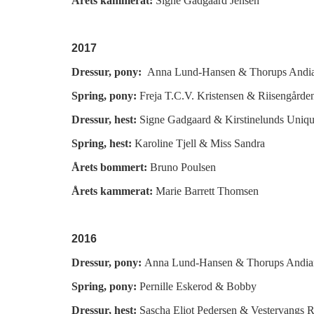
Årets kammerat:
Signe Gadgaard Jensen
2017
Dressur, pony:
Anna Lund-Hansen &
Thorups Andi
Spring, pony:
Freja T.C.V. Kristensen &
Riisengårde
Dressur, hest:
Signe Gadgaard &
Kirstinelunds Uniq
Spring, hest:
Karoline Tjell &
Miss Sandra
Årets bommert:
Bruno Poulsen
Årets kammerat:
Marie Barrett Thomsen
2016
Dressur, pony:
Anna Lund-Hansen &
Thorups Andi
Spring, pony:
Pernille Eskerod & Bobby
Dressur, hest:
Sascha Eliot Pedersen &
Vestervangs 