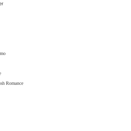
er
amo
e
Rush Romance