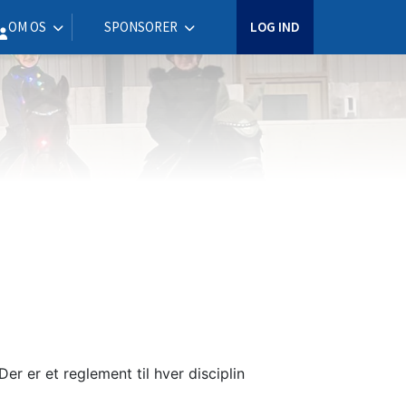
OM OS
SPONSORER
LOG IND
r er et reglement til hver disciplin