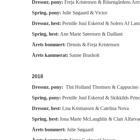
Dressur, pony:
Freja Kristensen & Riisengårdens Arr
Spring, pony:
Julie Søgaard & Victor
Dressur, hest:
Pernille Juul Eskerod & Solero Af Land
Spring, hest:
Ane Marie Sørensen & Daillant
Årets bommert:
Dennis & Freja Kristensen
Årets kammerat:
Sanne Brasholt
2018
Dressur, pony:
Thit Holland Thomsen &
Cappucino
Spring, pony:
Pernille Juul Eskerod &
Skikkilds Prin
Dressur, hest:
Lisa Kristiansen &
Catelina Nova
Spring, hest:
Iona Marie McLaughlin &
Clair Alfarva
Årets bommert:
Julie Søgaard