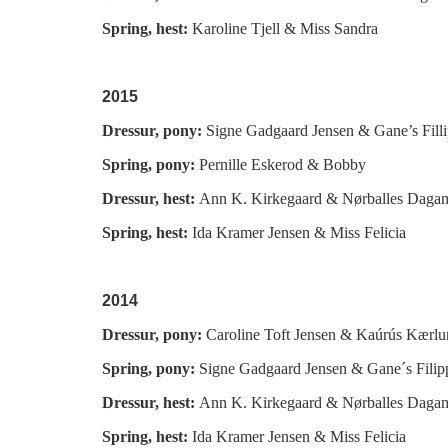
Spring, hest:
Karoline Tjell &
Miss Sandra
2015
Dressur, pony:
Signe Gadgaard Jensen &
Gane’s Fill
Spring, pony:
Pernille Eskerod & Bobby
Dressur, hest:
Ann K. Kirkegaard &
Nørballes Daga
Spring, hest:
Ida Kramer Jensen &
Miss Felicia
2014
Dressur, pony:
Caroline Toft Jensen &
Kaúrús Kærlu
Spring, pony:
Signe Gadgaard Jensen &
Gane´s Filip
Dressur, hest:
Ann K. Kirkegaard &
Nørballes Daga
Spring, hest:
Ida Kramer Jensen &
Miss Felicia