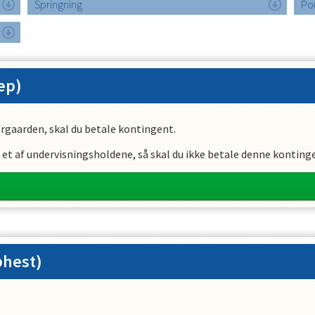
Springning
Po
ep)
rgaarden, skal du betale kontingent.
et af undervisningsholdene, så skal du ikke betale denne konting
phest)