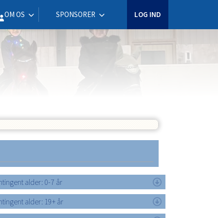
OM OS
SPONSORER
LOG IND
tingent alder: 0-7 år
tingent alder: 19+ år