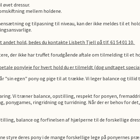
l øvet dressur.
il omskiftning mellem holdene.
ensætning og tilpasning til niveau, kan der ikke meldes til et hol
ngsansvarlige.
et andet hold, bedes du kontakte Lisbeth Tjell på tlf. 61 54 01 10.
ere, der ikke har truffet forudgående aftale om tilmelding til et h
 betale ponyleje for hvert hold du er tilmeldt (dog undtaget specia
får "sin egen" pony og pige til at trække. Vi leger balance og tillid 
aring. Vi træner balance, opstilling, respekt for ponyen, fremad
g, ponygames, ringridning og turridning. Når der er behov for det, 
lling, balance og forfinelsen af hjælperne til de forskellige dres
ne styre deres pony i de mange forskellige lege på ponyernes pr