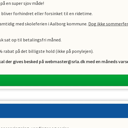
 på en super sjov måde!
 bliver forhindret eller forsinket til en ridetime.
samtidig med skoleferien i Aalborg kommune.
Dog ikke sommerfer
sk sat op til betalingsfri måned.
0% rabat på det billigste hold (ikke på ponylejen).
al der gives besked på webmaster@srla.dk med en måneds varsel 