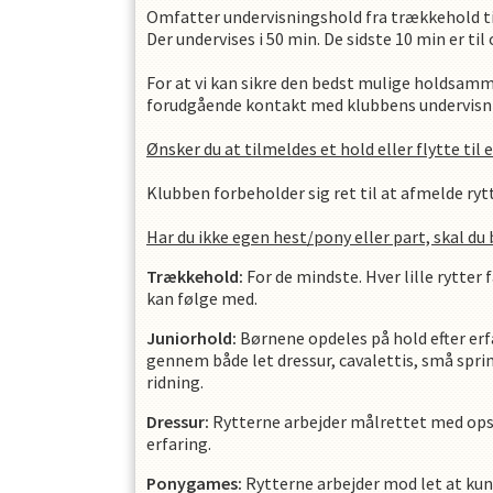
Omfatter undervisningshold fra trækkehold ti
Der undervises i 50 min. De sidste 10 min er t
For at vi kan sikre den bedst mulige holdsamm
forudgående kontakt med klubbens undervisni
Ønsker du at tilmeldes et hold eller flytte til 
Klubben forbeholder sig ret til at afmelde rytt
Har du ikke egen hest/pony eller part, skal du
Trækkehold:
For de mindste. Hver lille rytter 
kan følge med.
Juniorhold:
Børnene opdeles på hold efter erf
gennem både let dressur, cavalettis, små sprin
ridning.
Dressur:
Rytterne arbejder målrettet med opsti
erfaring.
Ponygames:
Rytterne arbejder mod let at kun