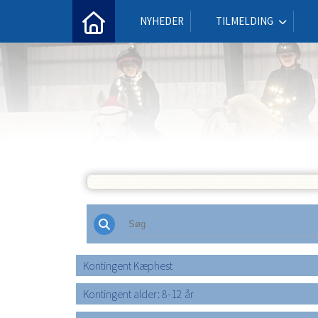
NYHEDER
TILMELDING
Kontingent Kæphest
Kontingent alder: 8-12 år