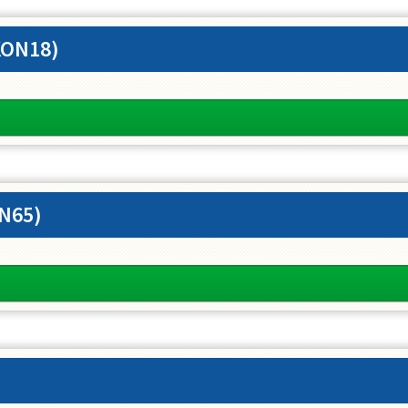
KON18)
N65)