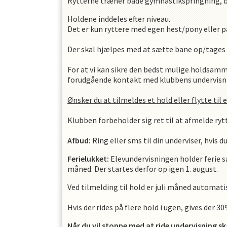
Rytterne træner både gymnastikspringning, ba
Holdene inddeles efter niveau.
Det er kun ryttere med egen hest/pony eller 
Der skal hjælpes med at sætte bane op/tages 
For at vi kan sikre den bedst mulige holdsamm
forudgående kontakt med klubbens undervisni
Ønsker du at tilmeldes et hold eller flytte til 
Klubben forbeholder sig ret til at afmelde rytt
Afbud:
Ring eller sms til din underviser, hvis du
Ferielukket:
Elevundervisningen holder ferie 
måned. Der startes derfor op igen 1. august.
Ved tilmelding til hold er juli måned automati
Hvis der rides på flere hold i ugen, gives der 3
Når du vil stoppe med at ride undervisning
sk