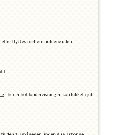
d eller flyttes mellem holdene uden
ld.
ie
- her er holdundervisningen kun lukket i juli
il den 1. i måneden, inden du vil stoppe.