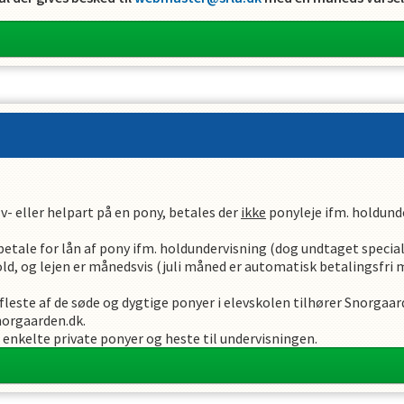
v- eller helpart på en pony, betales der
ikke
ponyleje ifm. holdund
 betale for lån af pony ifm. holdundervisning (dog undtaget specia
ld, og lejen er månedsvis (juli måned er automatisk betalingsfri 
 fleste af de søde og dygtige ponyer i elevskolen tilhører Snorga
orgaarden.dk.
je enkelte private ponyer og heste til undervisningen.