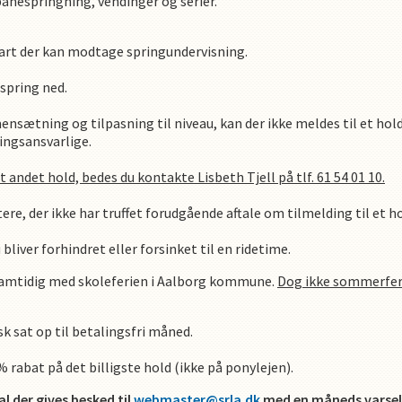
nespringning, vendinger og serier.
part der kan modtage springundervisning.
spring ned.
ensætning og tilpasning til niveau, kan der ikke meldes til et hol
ngsansvarlige.
et andet hold, bedes du kontakte Lisbeth Tjell på tlf. 61 54 01 10.
ere, der ikke har truffet forudgående aftale om tilmelding til et ho
 bliver forhindret eller forsinket til en ridetime.
samtidig med skoleferien i Aalborg kommune.
Dog ikke sommerfer
sk sat op til betalingsfri måned.
0% rabat på det billigste hold (ikke på ponylejen).
al der gives besked til
webmaster@srla.dk
med en måneds varsel t