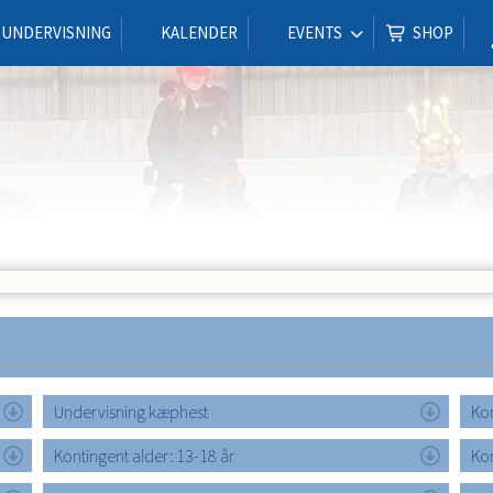
UNDERVISNING
KALENDER
EVENTS
SHOP
Undervisning kæphest
Kon
Kontingent alder: 13-18 år
Kon