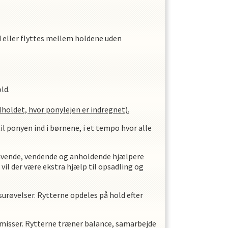
d eller flyttes mellem holdene uden
old.
lholdet, hvor ponylejen er indregnet).
til ponyen ind i børnene, i et tempo hvor alle
drivende, vendende og anholdende hjælpere
vil der være ekstra hjælp til opsadling og
surøvelser. Rytterne opdeles på hold efter
æmisser. Rytterne træner balance, samarbejde