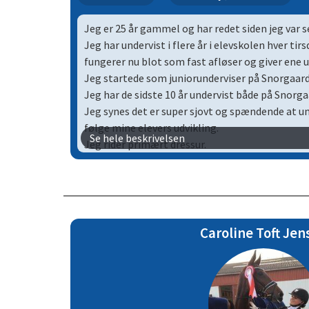
Jeg er 25 år gammel og har redet siden jeg var 
Jeg har undervist i flere år i elevskolen hver ti
fungerer nu blot som fast afløser og giver ene 
Jeg startede som juniorunderviser på Snorgaarde
Jeg har de sidste 10 år undervist både på Snorga
Jeg synes det er super sjovt og spændende at und
følge mine elevers udvikling.
Se hele beskrivelsen
Jeg rider primært dressur.
Jeg har min egen 7 årige dressur hest, som he
Caroline Toft Jen