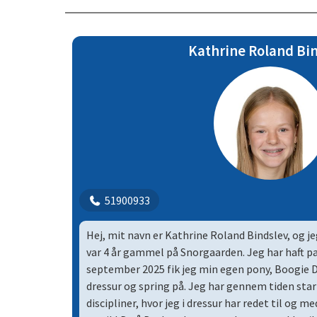
Dressur | 5
distriktsmesterskab og hold distriktsmesters
Lucera Kærlund.
Dressur | 6
Som underviser har jeg særlig fokus på at sikre, 
Kathrine Roland Bi
god og sikker oplevelse, vigtigheden af den god
eleverne gennem ridning kan finde troen og styr
med de hygger sig. Desuden gør jeg mit for, at 
nu er på og med de behov, de nu har brug for.
51900933
Hej, mit navn er Kathrine Roland Bindslev, og jeg
var 4 år gammel på Snorgaarden.
Jeg har haft p
september 2025 fik jeg min egen pony, Boogie D
dressur og spring på. Jeg har gennem tiden sta
discipliner, hvor jeg i dressur har redet til og m