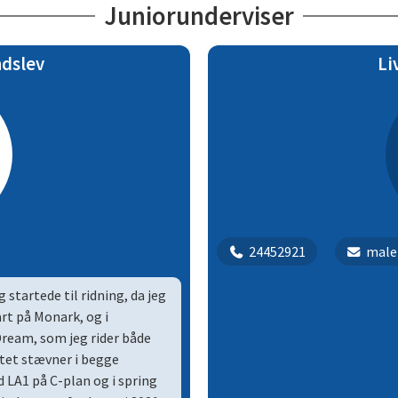
det niveau, de er på.
Juniorunderviser
kab på min daværende pony
at både hest og rytter får en
ndslev
Li
e grundridning, og at
ken på sig selv, samtidig
møde eleven på det niveau, de
24452921
male
 startede til ridning, da jeg
art på Monark, og i
ream, som jeg rider både
rtet stævner i begge
ed LA1 på C-plan og i spring