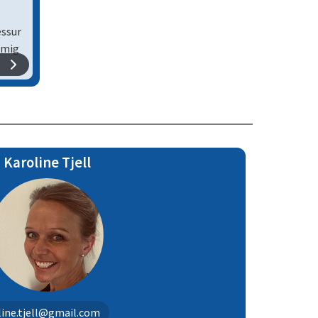
essur
 mig
har
d LC
Karoline Tjell
sig, i
line.tjell@gmail.com