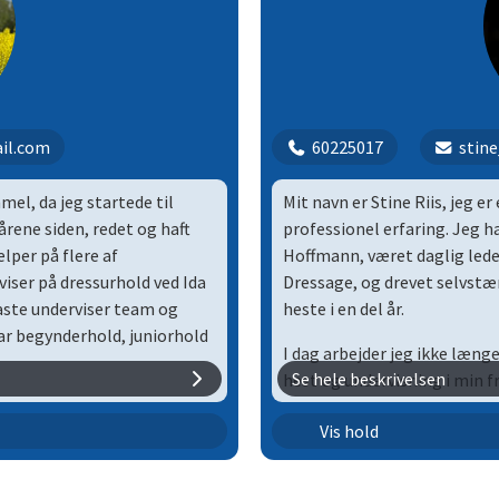
il.com
60225017
stine
el, da jeg startede til
Mit navn er Stine Riis, jeg e
årene siden, redet og haft
professionel erfaring. Jeg ha
per på flere af
Hoffmann, været daglig lede
iser på dressurhold ved Ida
Dressage, og drevet selvstæ
faste underviser team og
heste i en del år.
ar begynderhold, juniorhold
I dag arbejder jeg ikke læn
Se hele beskrivelsen
hest og undervisning i min fr
 hest, Horkey, som også er
Jeg underviser i klassisk dr
Dressur | 12
Vis hold
ne startet mange stævner
skal bringe hesten i balance,
st og pony. Det har mest
Dressur | 13
underviser fra nybegynder t
vner, individuelt