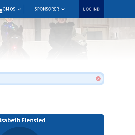
OM OS
SPONSORER
LOG IND
isabeth Flensted