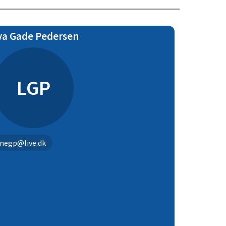
va Gade Pedersen
LGP
negp@live.dk