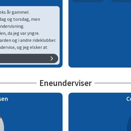
seks år gammel.
rsdag og torsdag, men
undervisning.
n, da jeg var yngre.
arden og i andre rideklubber.
ervise, og jeg elsker at
dder HCH´s Quater Time.
Eneunderviser
sen
C