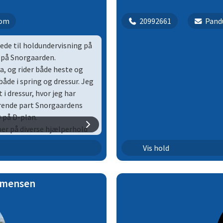
com
20992661
Pand
tede til holdundervisning på
t på Snorgaarden.
a, og rider både heste og
de i spring og dressur. Jeg
 dressur, hvor jeg har
rende part Snorgaardens
D på D-plan.
per på diverse hjælperhold
e ved Camille Pless, og
Dressur | 10
Vis hold
023 en del af Snorgaardens
e de to første tirsdagshold
Dressur | 11
shold.
mmensen
 elever udvikle sig og
ter stort fokus på at de
 gang.