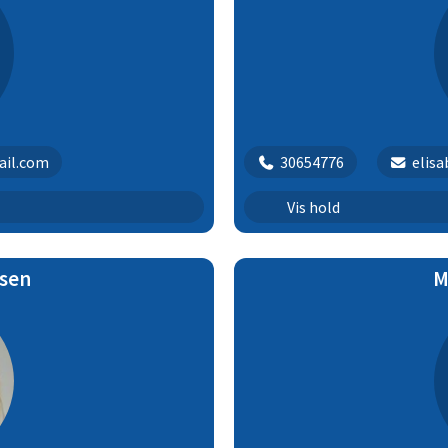
ail.com
30654776
elis
Kæphest undervisning
Vis hold
nsen
M