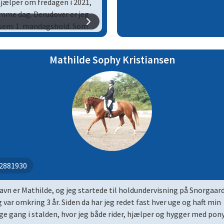
jælper om fredagen i 2021,
amme dag. Derudover er jeg
nsens 1. mandagshold.
Som
velse, hvor eleverne udvikler
Mathilde Sophy Kristiansen
2881930
avn er Mathilde, og jeg startede til holdundervisning på Snorgaar
g var omkring 3 år. Siden da har jeg redet fast hver uge og haft min
ge gang i stalden, hvor jeg både rider, hjælper og hygger med pon