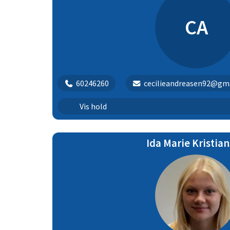
CA
60246260
cecilieandreasen92@gm
Springning | 7b
Vis hold
Springning | 7c
Ida Marie Kristia
Springning | 8a
Springning | 8b