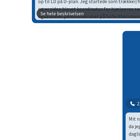
op til LD på D-plan.
Jeg startede som trækker/h
og er siden blevet koordinator for hjælperne s
Se hele beskrivelsen
også blevet juniorunderviser på Sofie Klemme
juniorunderviser vil jeg gerne skabe en tryg ople
sig og har det sjovt.
2
Mit n
da je
dagli