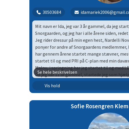
30503684
idamariek2006@gmail.
Mit navn er Ida, jeg var 3 år gammel, da jeg star
Snorgaarden, og jeg har i alle årene siden, rede
Jeg rider dressur på min egen hest, Nardelli Nov
ponyer for andre af Snorgaardens medlemmer, bå
har gennem årene startet mange stævner, mest i
startet til og med PRI på C-plan med min davæ
Malou, i springning har jeg startet til og med L
Se hele beskrivelsen
Da jeg var 11 år gammel, startede jeg som hjæl
og blev i 2021 juniorunderviser på springholden
Dressur | 14
Vis hold
senere dressurhold ved Ida Kramer. Jeg blev i 2
faste underviser team og startede ud med at hav
Dressur | 15
og fik fra 1. november 2024 også alle tre fredag
Sofie Rosengren Kle
Dressur | 16
Det bedste ved, at være underviser er, at se mine
overskride grænser i et trygt miljø, hvor jeg sæt
Dressur | 2
hygger sig og vigtigst af alt får en god tur hver