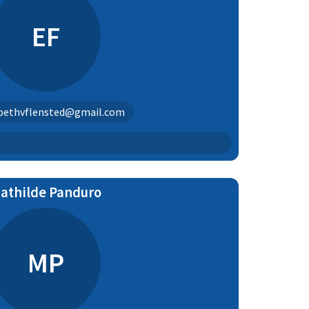
EF
abethvflensted@gmail.com
athilde Panduro
MP