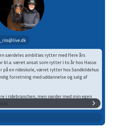
_riis@live.dk
r en særdeles ambitiøs rytter med flere års
r bl.a. været ansat som rytter i to år hos Hasse
r på en rideskole, været rytter hos Sandkildehus
ndig forretning med uddannelse og salg af
gere i ridebranchen, men nørder med min egen
itid.
essur, med fokus på den gode grundridning, som
 og styrke til et langt og sundt hesteliv. Jeg
il middelsvært niveau, og møder hest/pony på