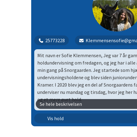
Dressur | 3
25773228
Klemmensensofie@gma
Mit navn er Sofie Klemmensen, Jeg var 7 år gamm
holdundervisning om fredagen, og jeg har i alle 
min gang på Snorgaarden. Jeg startede som hjæl
undervisningsholdene og blev siden juniorunderv
Kramer. I 2020 blev jeg en del af Snorgaardens 
underviser nu mandag og tirsdag, hvor jeg her h
og et mere øvet hold.
Se hele beskrivelsen
Jeg rider primært mest dressur og har min egen
Dressur | 1
Vis hold
opstaldet på Snorgaarden. Jeg har gennem åre
rundt om i landet, hvilket både har været på he
Dressur | 4
været i dressur, hvor jeg har redet diverse C-stæ