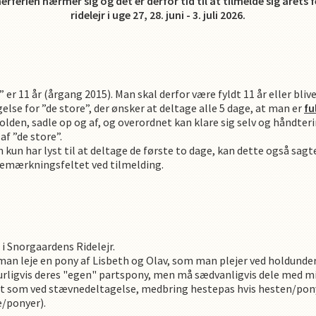
ferien nærmer sig og det er derfor tid til at tilmelde sig årets 
ridelejr i uge 27, 28. juni - 3. juli 2026.
 11 år (årgang 2015). Man skal derfor være fyldt 11 år eller blive
else for ”de store”, der ønsker at deltage alle 5 dage, at man er
fu
folden, sadle op og af, og overordnet kan klare sig selv og håndter
af ”de store”.
kun har lyst til at deltage de første to dage, kan dette også sagt
 bemærkningsfeltet ved tilmelding.
i Snorgaardens Ridelejr.
man leje en pony af Lisbeth og Olav, som man plejer ved holdunder
aturligvis deres "egen" partspony, men må sædvanligvis dele med m
ret som ved stævnedeltagelse, medbring hestepas hvis hesten/pon
/ponyer).