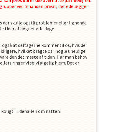
 så kan jeres barn ikke overnatte på ridelejren.
 grupper ved hinanden privat, det ødelægger
is der skulle opstå problemer eller lignende.
e tider af døgnet alle dage.
r også at deltagerne kommer til os, hvis der
tidligere, hvilket bragte os i nogle uheldige
evare den det meste af tiden. Har man behov
llers ringer vi selvfølgelig hjem. Det er
 køligt i ridehallen om natten.