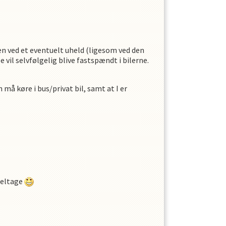
en ved et eventuelt uheld (ligesom ved den
le vil selvfølgelig blive fastspændt i bilerne.
 må køre i bus/privat bil, samt at I er
 deltage