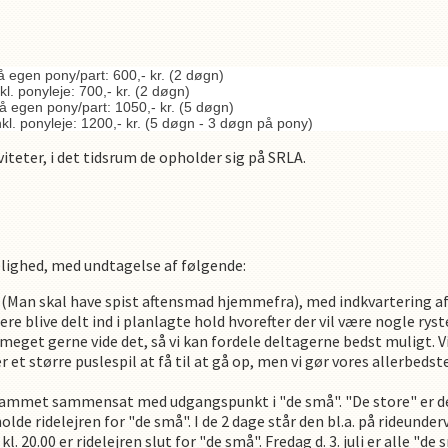
egen pony/part: 600,- kr. (2 døgn)
. ponyleje: 700,- kr. (2 døgn)
 egen pony/part: 1050,- kr. (5 døgn)
l. ponyleje: 1200,- kr. (5 døgn - 3 døgn på pony)
iteter, i det tidsrum de opholder sig på SRLA.
lighed, med undtagelse af følgende:
.30 (Man skal have spist aftensmad hjemmefra), med indkvartering a
agere blive delt ind i planlagte hold hvorefter der vil være nogle
meget gerne vide det, så vi kan fordele deltagerne bedst muligt. V
r et større puslespil at få til at gå op, men vi gør vores allerbedst
grammet sammensat med udgangspunkt i "de små". "De store" er de
holde ridelejren for "de små". I de 2 dage står den bl.a. på rideunde
l. 20.00 er ridelejren slut for "de små". Fredag d. 3. juli er alle 