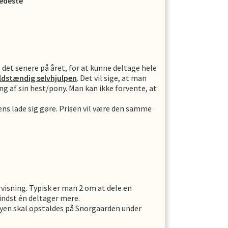
fedeste
 det senere på året, for at kunne deltage hele
ldstændig selvhjulpen
. Det vil sige, at man
ing af sin hest/pony. Man kan ikke forvente, at
ens lade sig gøre. Prisen vil være den samme
visning. Typisk er man 2 om at dele en
indst én deltager mere.
yen skal opstaldes på Snorgaarden under