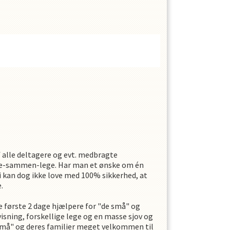
f alle deltagere og evt. medbragte
 ryste-sammen-lege. Har man et ønske om én
i kan dog ikke love med 100% sikkerhed, at
e.
 første 2 dage hjælpere for "de små" og
rvisning, forskellige lege og en masse sjov og
"de små" og deres familier meget velkommen til