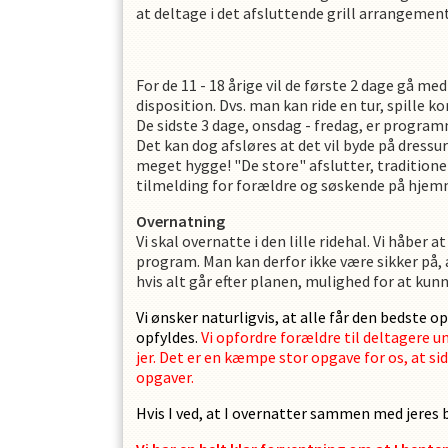
at deltage i det afsluttende grill arrangemen
For de 11 - 18 årige vil de første 2 dage gå med
disposition. Dvs. man kan ride en tur, spille kor
De sidste 3 dage, onsdag - fredag, er progra
Det kan dog afsløres at det vil byde på dressur
meget hygge! "De store" afslutter, traditione
tilmelding for forældre og søskende på hjem
Overnatning
Vi skal overnatte i den lille ridehal. Vi håber 
program. Man kan derfor ikke være sikker på, a
hvis alt går efter planen, mulighed for at kunn
Vi ønsker naturligvis, at alle får den bedste o
opfyldes.
Vi opfordre forældre til deltagere u
jer. Det er en kæmpe stor opgave for os, at sid
opgaver.
Hvis I ved, at I overnatter sammen med jeres ba