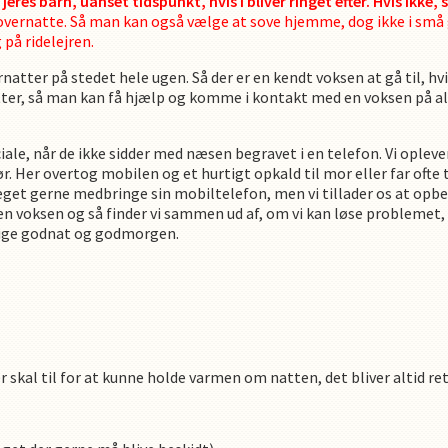
jeres barn, uanset tidspunkt, hvis I bliver ringet efter. Hvis ikke,
l overnatte. Så man kan også vælge at sove hjemme, dog ikke i små
på ridelejren.
atter på stedet hele ugen. Så der er en kendt voksen at gå til, hv
tter, så man kan få hjælp og komme i kontakt med en voksen på all
iale, når de ikke sidder med næsen begravet i en telefon. Vi opleve
ør. Her overtog mobilen og et hurtigt opkald til mor eller far ofte 
meget gerne medbringe sin mobiltelefon, men vi tillader os at opb
 en voksen og så finder vi sammen ud af, om vi kan løse problemet, e
t sige godnat og godmorgen.
skal til for at kunne holde varmen om natten, det bliver altid ret