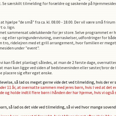
t. Se særskilt tilmelding for forældre og søskende på hjemmeside
 at hjælpe ”de små” fra ca. kl. 08.00 - 18.00. Der vil være små friru
t o. lign.
mmet sammensat udelukkende for jer store. Selve programmet er he
- og eller springundervisning, overraskelser, udfordringer for både 
n tro, ridelejren med et grill arrangement, hvor familien er mege
mesiden under "event".
at vi kan få det planlagt således, at man de 2 første dage, overnatter 
t man kan ligge ved siden af bedsteveninden eller søster/bror de f
e placere sig efter eget ønske.
plevelse, så lad os meget gerne vide det ved tilmelding, hvis der er
nder 11 år, at overnatte sammen med jeres børn, hvis I ved at det 
de og holde indtil flere børn i hånden der har hjemve, hvis vi også
rn, så lad os det vide ved tilmelding, så vi ved hvor mange sovende 