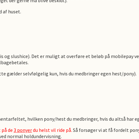
oget der gerne må blive beskidt).
d af huset.
s og slushice).
Det er muligt at overføre et beløb på mobilepay v
ilbagebetales.
ette gælder selvfølgelig kun, hvis du medbringer egen hest/pony).
entarfeltet, hvilken pony/hest du medbringer, hvis du altså har eg
t på de
3 ponyer
du helst vil ride på.
Så forsøger vi at få fordelt pon
 ved normal holdundervisning.