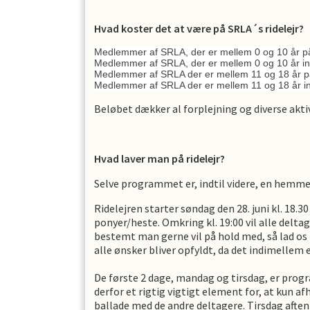
Hvad koster det at være på SRLA´s ridelejr?
Medlemmer af SRLA, der er mellem 0 og 10 år på 
Medlemmer af SRLA, der er mellem 0 og 10 år inkl
Medlemmer af SRLA der er mellem 11 og 18 år på
Medlemmer af SRLA der er mellem 11 og 18 år ink
Beløbet dækker al forplejning og diverse aktiv
Hvad laver man på ridelejr?
Selve programmet er, indtil videre, en hemme
Ridelejren starter søndag den 28. juni kl. 18
ponyer/heste. Omkring kl. 19:00 vil alle delt
bestemt man gerne vil på hold med, så lad os 
alle ønsker bliver opfyldt, da det indimellem e
De første 2 dage, mandag og tirsdag, er pro
derfor et rigtig vigtigt element for, at kun af
ballade med de andre deltagere. Tirsdag aften k