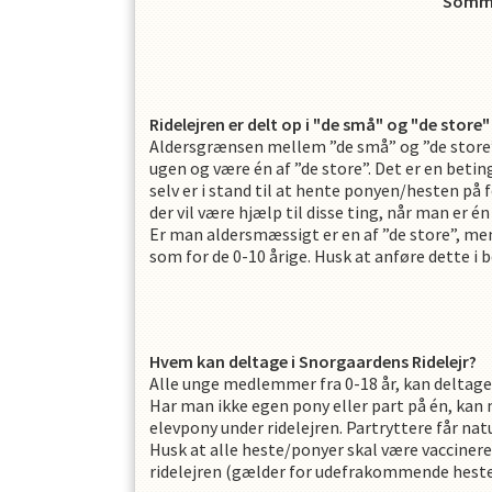
Sommer
Ridelejren er delt op i "de små" og "de store"
OPRET EN PROFIL
Aldersgrænsen mellem ”de små” og ”de store” er
ugen og være én af ”de store”. Det er en beting
selv er i stand til at hente ponyen/hesten på 
der vil være hjælp til disse ting, når man er én 
Er man aldersmæssigt er en af ”de store”, men 
som for de 0-10 årige. Husk at anføre dette i
Hvem kan deltage i Snorgaardens Ridelejr?
Alle unge medlemmer fra 0-18 år, kan deltage 
Har man ikke egen pony eller part på én, kan 
elevpony under ridelejren. Partryttere får n
Husk at alle heste/ponyer skal være vaccine
ridelejren (gælder for udefrakommende heste