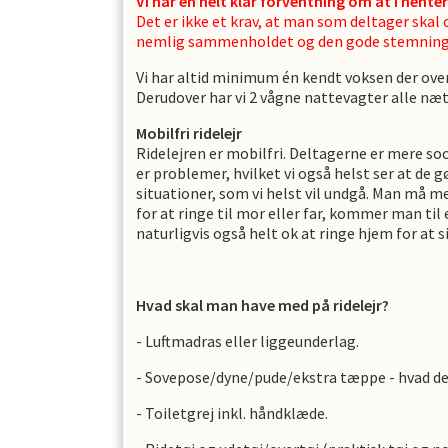
Vi har en helt klar forventning om at I henter 
Det er ikke et krav, at man som deltager ska
nemlig sammenholdet og den gode stemning 
Vi har altid minimum én kendt voksen der overn
Derudover har vi 2 vågne nattevagter alle næ
Mobilfri ridelejr
Ridelejren er mobilfri
. Deltagerne er mere soc
er problemer, hvilket vi også helst ser at de g
situationer, som vi helst vil undgå. Man må 
for at ringe til mor eller far, kommer man til
naturligvis også helt ok at ringe hjem for a
Hvad skal man have med på ridelejr?
- Luftmadras eller liggeunderlag.
- Sovepose/dyne/pude/ekstra tæppe - hvad der 
- Toiletgrej inkl. håndklæde.