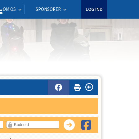
OM OS
SPONSORER
LOG IND