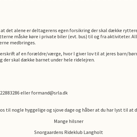
 at det alene er deltagerens egen forsikring der skal dække rytter
terne måske køre i private biler (evt. bus) til og fra aktiviteter. Al
 gerne medbringes.
skrift af en forældre/værge, hvor I giver lov til at jeres barn/børn
ng der skal dække barnet under hele ridelejren.
 på 22883286 eller formand@srla.dk
os til nogle hyggelige og sjove dage og håber at du har lyst til at
Mange hilsner
Snorgaardens Rideklub Langholt