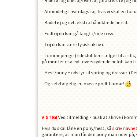
- Ridetøj og udetøj/overtøj (praktisk tøj og n
- Almindeligt hverdagstøj, hvis vi skal en tur u
- Badetøj og evt. ekstra håndklæde hertil.
- Fodtøj du kan gå langt i/ride i osv.
- Tøj du kan være fysisk aktiv i.
- Lommepenge (rideklubben sælger bl.a. slik, i
på mønter osv. evt. overskydende beløb kan t
- Hest/pony + udstyr til spring og dressur. (D
- Og selvfølgelig en masse godt humør!
VIGTIG!
Ved tilmelding - husk at skrive i komm
Hvis du skal låne en pony/hest, så
skriv navne
garantere, at man får den pony man rider på,