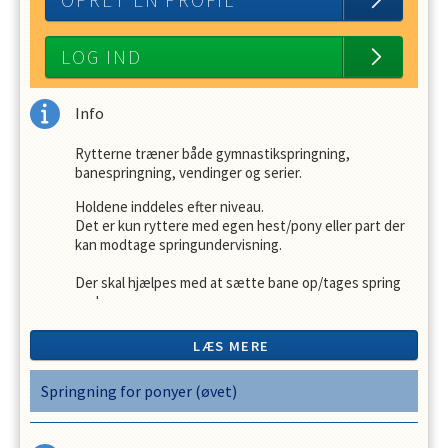
OPRET EN PROFIL
LOG IND
Info
Rytterne træner både gymnastikspringning,
banespringning, vendinger og serier.
Holdene inddeles efter niveau.
Det er kun ryttere med egen hest/pony eller part der
kan modtage springundervisning.
Der skal hjælpes med at sætte bane op/tages spring
ned.
For at vi kan sikre den bedst mulige
LÆS MERE
holdsammensætning og tilpasning til niveau, kan der
ikke meldes til et hold eller flyttes mellem holdene
Springning for ponyer (øvet)
uden forudgående kontakt med klubbens
undervisningsansvarlige.