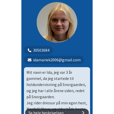
30503684
idamariek2006@gmail.com
Mit navn er Ida, jeg var 3 år
gammel, da jeg startede til
holdundervisning på Snorgaarden,
og jeg har i alle årene siden, redet
på Snorgaarden.
Jeg rider dressur på min egen hest,
Nardelli Nova, og rider både heste
Se hele beskrivelsen